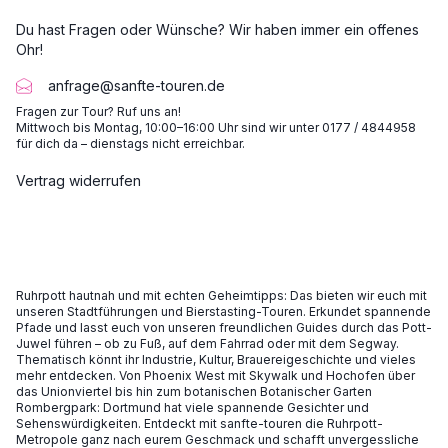
Du hast Fragen oder Wünsche? Wir haben immer ein offenes
Ohr!
anfrage@sanfte-touren.de
Fragen zur Tour? Ruf uns an!
Mittwoch bis Montag, 10:00–16:00 Uhr sind wir unter 0177 / 4844958
für dich da – dienstags nicht erreichbar.
Vertrag widerrufen
Ruhrpott hautnah und mit echten Geheimtipps: Das bieten wir euch mit
unseren Stadtführungen und Bierstasting-Touren. Erkundet spannende
Pfade und lasst euch von unseren freundlichen Guides durch das Pott-
Juwel führen – ob zu Fuß, auf dem Fahrrad oder mit dem Segway.
Thematisch könnt ihr Industrie, Kultur, Brauereigeschichte und vieles
mehr entdecken. Von Phoenix West mit Skywalk und Hochofen über
das Unionviertel bis hin zum botanischen Botanischer Garten
Rombergpark: Dortmund hat viele spannende Gesichter und
Sehenswürdigkeiten. Entdeckt mit sanfte-touren die Ruhrpott-
Metropole ganz nach eurem Geschmack und schafft unvergessliche