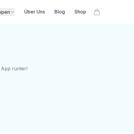
Über Uns
Blog
Shop
ppen
Artikel im Waren
 App runter!