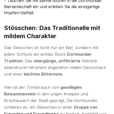
- Tauchen Sie mit sanfte-touren in die Dortmunder
Bierlandschaft ein und erleben Sie die einzigartige
Hopfen-Vielfalt.
Stösschen: Das Traditionelle mit
mildem Charakter
Das Stösschen ist nicht nur ein Bier, sondern mit
jedem Schluck ein echtes Stück
Dortmunder
Tradition
. Das
obergärige, unfiltrierte
Getränk
beeindruckt mit einem angenehm milden Geschmack
und einer
leichten Bitternote
.
Hier ist der Trinkbrauch von
geselligem
Beisammensein
in den urigen Kneipen und
Brauhäusern der Stadt geprägt. Die Dortmunder
schätzen es, ein Stösschen in einer
Gruppe von
Freunden und Freundinnen
zu trinken, begleitet von