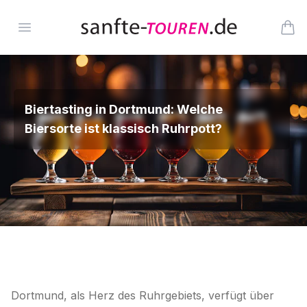
Zum Inhalt springen
Öffne Menü
Arti
Biertasting in Dortmund: Welche
Biersorte ist klassisch Ruhrpott?
Dortmund, als Herz des Ruhrgebiets, verfügt über